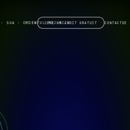
 · SUA · ORIENTUL MIJLOCIU
RO
·
EN
CERE UN AUDIT GRATUIT
CONTACT
DE 