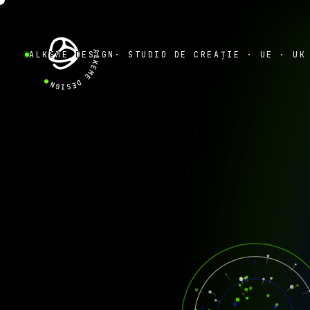
 PROIECTUL
 PROIECTUL
ALKEME DESIGN
ALKEME DESIGN
· STUDIO DE CREAȚIE · UE · UK
●